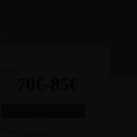
A
DESDE
70€-85€
Reservar
Cama Doble