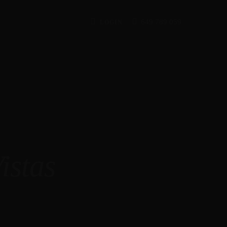
649 789 059
LOGIN
istas