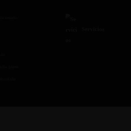
dicionado
Servicios
ado
alla plana
a montaña