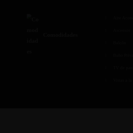
Aire Acon
Ascensor
Comodidades
Balcón
Baño Priv
TV de pant
Vistas a l