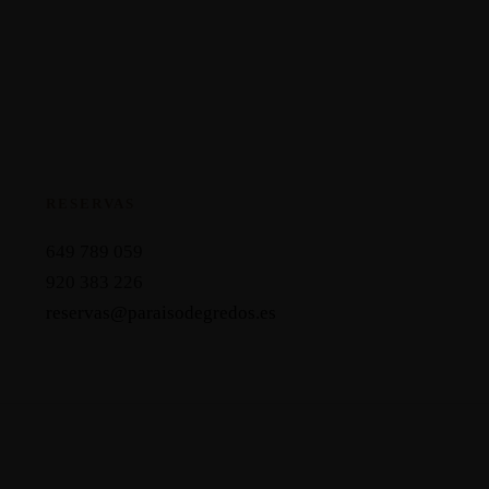
RESERVAS
649 789 059
920 383 226
reservas@paraisodegredos.es