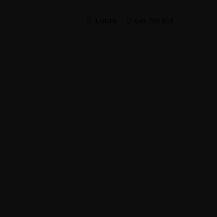
649 789 059
LOGIN