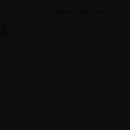
649 789 059
LOGIN
a