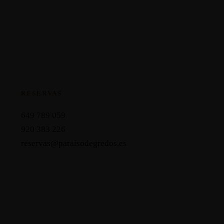
RESERVAS
649 789 059
920 383 226
reservas@paraisodegredos.es